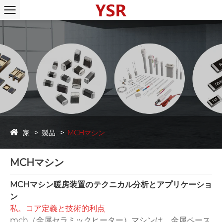
家
製品
MCHマシン
MCHマシン
MCHマシン暖房装置のテクニカル分析とアプリケーショ
ン
私。コア定義と技術的利点‌
‌mch（金属セラミックヒーター）‌マシンは、金属ペース