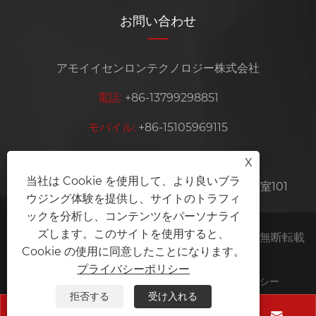
お問い合わせ
アモイイセンロンテクノロジー株式会社
電話:
+86-13799298851
モバイル:
+86-15105969115
Eメール:
ysrznzz@ysrmachine.com
X
当社は Cookie を使用して、より良いブラ
住所:
中国福建省アモイ市海滄区新京路35-6号室101
ウジング体験を提供し、サイトのトラフィ
ックを分析し、コンテンツをパーソナライ
ズします。このサイトを使用すると、
著作権 © 2025 アモイイーセンロン技術有限公司無断転載
Cookie の使用に同意したことになります。
を禁じます。
プライバシーポリシー
Links
Sitemap
RSS
XML
プライバシーポリシー
拒否する
受け入れる