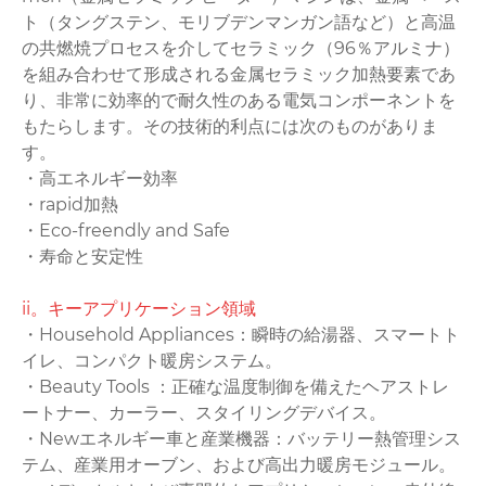
ト（タングステン、モリブデンマンガン語など）と高温
の共燃焼プロセスを介してセラミック（96％アルミナ）
を組み合わせて形成される金属セラミック加熱要素であ
り、非常に効率的で耐久性のある電気コンポーネントを
もたらします。その技術的利点には次のものがありま
す。
・高エネルギー効率
・‌rapid加熱‌
・Eco-freendly and Safe ‌
・寿命と安定性
‌ii。キーアプリケーション領域‌
・Household Appliances：瞬時の給湯器、スマートト
イレ、コンパクト暖房システム。
・Beauty Tools ‌：正確な温度制御を備えたヘアストレ
ートナー、カーラー、スタイリングデバイス。
・‌Newエネルギー車と産業機器：バッテリー熱管理シス
テム、産業用オーブン、および高出力暖房モジュール。