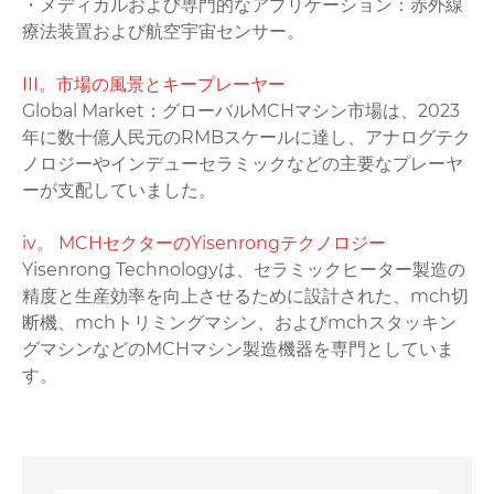
・メディカルおよび専門的なアプリケーション：赤外線
療法装置および航空宇宙センサー。
‌III。市場の風景とキープレーヤー‌
Global Market‌：グローバルMCHマシン市場は、2023
年に数十億人民元のRMBスケールに達し、アナログテク
ノロジーやインデューセラミックなどの主要なプレーヤ
ーが支配していました。
‌iv。 MCHセクターのYisenrongテクノロジー
Yisenrong Technologyは、セラミックヒーター製造の
精度と生産効率を向上させるために設計された、‌mch切
断機、‌mchトリミングマシン、および‌mchスタッキン
グマシンなどのMCHマシン製造機器を専門としていま
す。